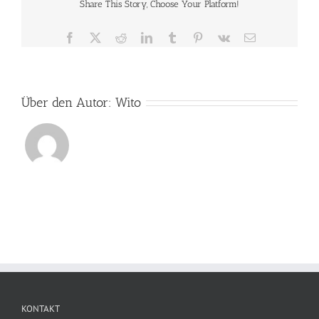
Share This Story, Choose Your Platform!
Facebook
X
Reddit
LinkedIn
Tumblr
Pinterest
Vk
E-
Mail
Über den Autor:
Wito
KONTAKT