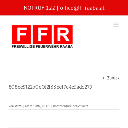
Zum
NOTRUF 122
|
office@ff-raaba.at
Inhalt
springen
Zurück
808ee5122b0e0f2f66eef7e4c5adc273
für
Von
Wito
|
März 10th, 2016
|
Kommentare deaktiviert
808ee5122b0e0f2f66eef7