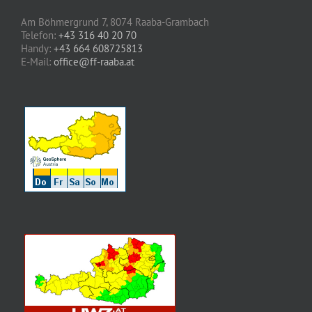
Am Böhmergrund 7, 8074 Raaba-Grambach
Telefon:
+43 316 40 20 70
Handy:
+43 664 608725813
E-Mail:
office@ff-raaba.at